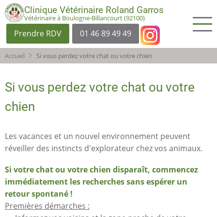
Aller
Clinique Vétérinaire Roland Garros
au
Vétérinaire à Boulogne-Billancourt (92100)
contenu
Prendre RDV
01 46 89 49 49
principal
Accueil
Si vous perdez votre chat ou votre chien
Si vous perdez votre chat ou votre
chien
Les vacances et un nouvel environnement peuvent
réveiller des instincts d'explorateur chez vos animaux.
Si votre chat ou votre chien disparaît, commencez
immédiatement les recherches sans espérer un
retour spontané !
Premières démarches :